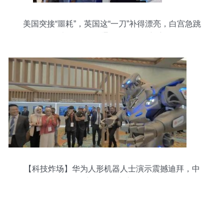
美国突接“噩耗”，英国这“一刀”补得漂亮，白宫急跳
脚也没用 国际通讯设备格局新变局
【科技炸场】华为人形机器人士演示震撼迪拜，中
东各国代表惊赞