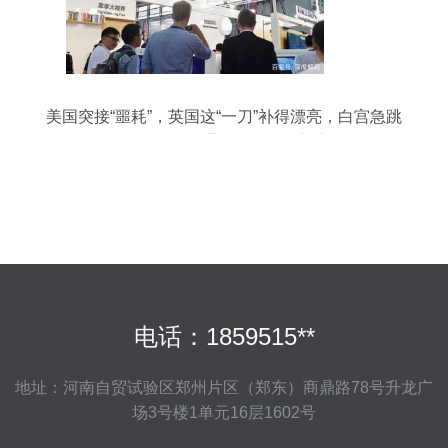
美国突接“噩耗”，英国这“一刀”补得漂亮，白宫急跳
脚也没用 国际通讯设备格局新变局
电话：1859515**
地址：河南自贸试验区郑州片区（郑东）商鼎路78号升龙广
场3号楼1单元16层1602号