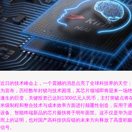
在近日的技术峰会上，一个震撼的消息点亮了全球科技界的天空
华为宣布，历经数年封锁与技术困境，其芯片领域即将迎来一场
境逢生的巨变，关键投资已达到1300亿元人民币，主打突破点将
纳米级制程和整合技术与成本效率方面进行颠覆性创造，应用于
讯设备、智能终端新品的芯片最快将于明年面世。这不仅是华为
势而上的证明，也对国产高科技供应链的未来方向释放了高度积
的信号。