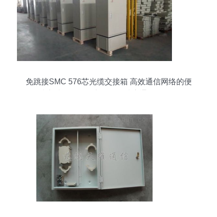
免跳接SMC 576芯光缆交接箱 高效通信网络的便
捷之选——慈溪市观海卫诚贵通信设备厂